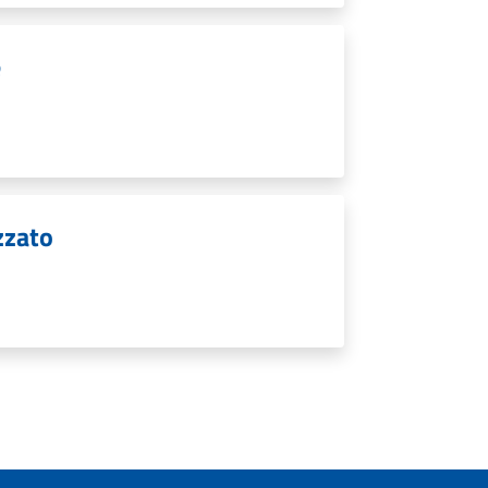
e
zzato