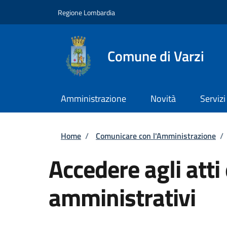
Salta al contenuto principale
Skip to footer content
Regione Lombardia
Comune di Varzi
Amministrazione
Novità
Servizi
Briciole di pane
Home
/
Comunicare con l'Amministrazione
/
Accedere agli atti
amministrativi