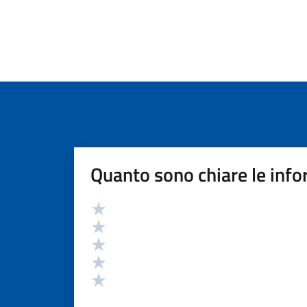
Quanto sono chiare le info
Valutazione
Valuta 5 stelle su 5
Valuta 4 stelle su 5
Valuta 3 stelle su 5
Valuta 2 stelle su 5
Valuta 1 stelle su 5