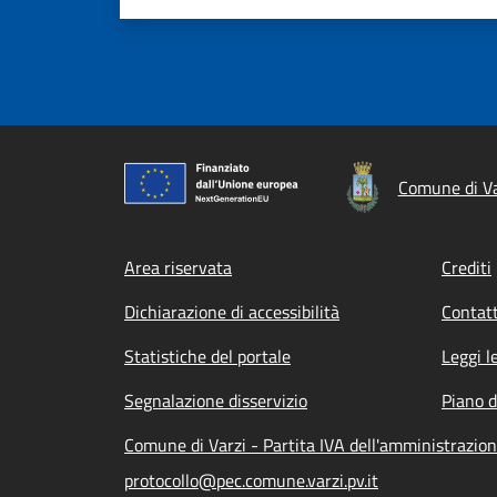
Comune di Va
Footer menu
Area riservata
Crediti
Dichiarazione di accessibilità
Contatt
Statistiche del portale
Leggi l
Segnalazione disservizio
Piano d
Comune di Varzi - Partita IVA dell'amministrazi
protocollo@pec.comune.varzi.pv.it