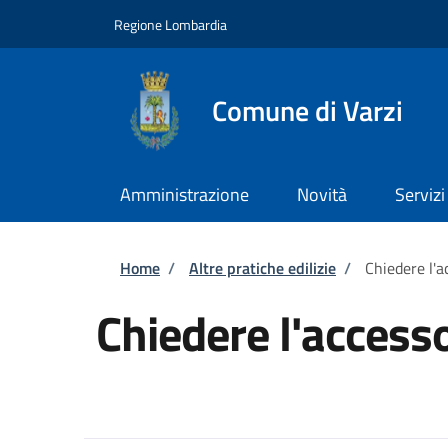
Salta al contenuto principale
Skip to footer content
Regione Lombardia
Comune di Varzi
Amministrazione
Novità
Servizi
Briciole di pane
Home
/
Altre pratiche edilizie
/
Chiedere l'
Chiedere l'acces