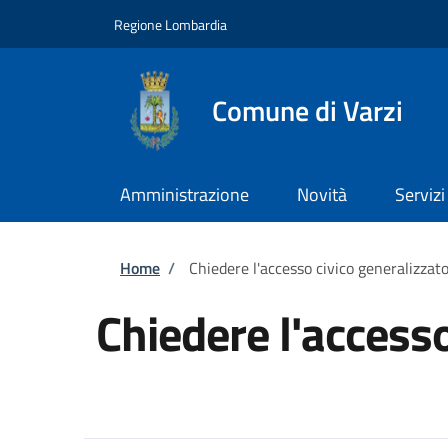
Salta al contenuto principale
Skip to footer content
Regione Lombardia
Comune di Varzi
Amministrazione
Novità
Servizi
Briciole di pane
Home
/
Chiedere l'accesso civico generalizzat
Chiedere l'accesso