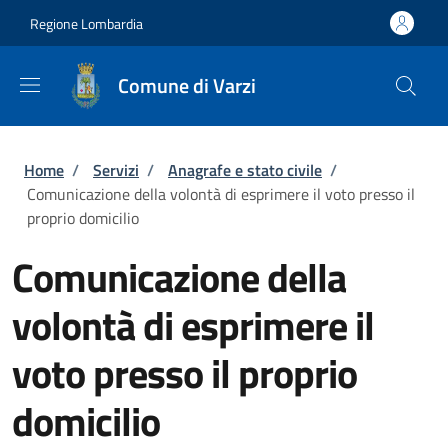
Salta al contenuto principale
Skip to footer content
Regione Lombardia
Comune di Varzi
Briciole di pane
Home
/
Servizi
/
Anagrafe e stato civile
/
Comunicazione della volontà di esprimere il voto presso il
proprio domicilio
Comunicazione della
volontà di esprimere il
voto presso il proprio
domicilio