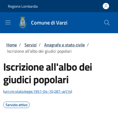
Salta al contenuto principale
Skip to footer content
Regione Lombardia
Comune di Varzi
Briciole di pane
Home
/
Servizi
/
Anagrafe e stato civile
/
Iscrizione all'albo dei giudici popolari
Iscrizione all'albo dei
giudici popolari
(
urn:nir:stato:legge:1951-04-10;287~art14
)
Servizio attivo