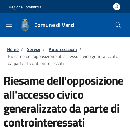
Salta al contenuto principale
Skip to footer content
Regione Lombardia
Comune di Varzi
Briciole di pane
Home
/
Servizi
/
Autorizzazioni
/
Riesame dell'opposizione all'accesso civico generalizzato
da parte di controinteressati
Riesame dell'opposizione
all'accesso civico
generalizzato da parte di
controinteressati