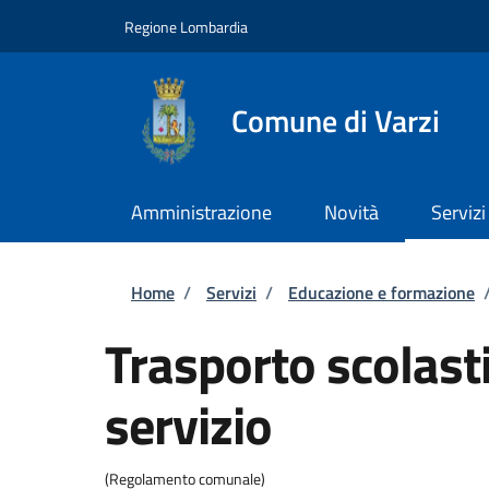
Salta al contenuto principale
Skip to footer content
Regione Lombardia
Comune di Varzi
Amministrazione
Novità
Servizi
Briciole di pane
Home
/
Servizi
/
Educazione e formazione
Trasporto scolasti
servizio
(Regolamento comunale)