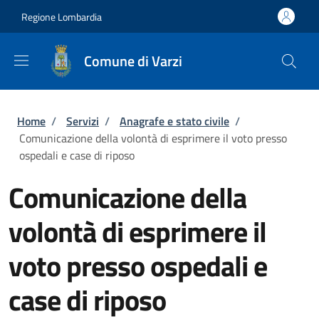
Salta al contenuto principale
Skip to footer content
Regione Lombardia
Comune di Varzi
Briciole di pane
Home
/
Servizi
/
Anagrafe e stato civile
/
Comunicazione della volontà di esprimere il voto presso
ospedali e case di riposo
Comunicazione della
volontà di esprimere il
voto presso ospedali e
case di riposo