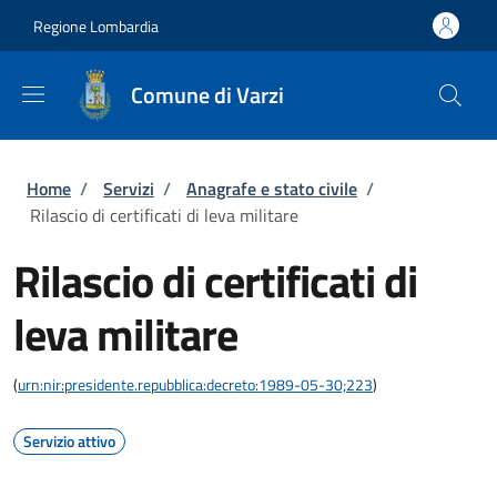
Salta al contenuto principale
Skip to footer content
Regione Lombardia
Comune di Varzi
Briciole di pane
Home
/
Servizi
/
Anagrafe e stato civile
/
Rilascio di certificati di leva militare
Rilascio di certificati di
leva militare
(
urn:nir:presidente.repubblica:decreto:1989-05-30;223
)
Servizio attivo