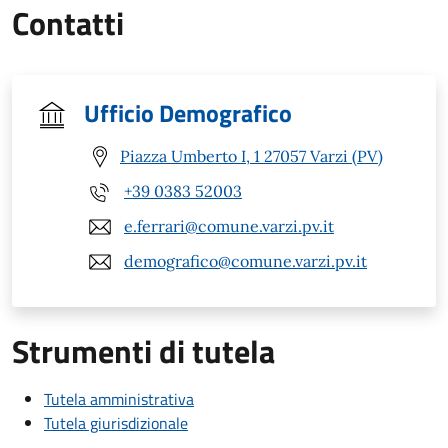
Contatti
Ufficio Demografico
Piazza Umberto I, 1 27057 Varzi (PV)
+39 0383 52003
e.ferrari@comune.varzi.pv.it
demografico@comune.varzi.pv.it
Strumenti di tutela
Tutela amministrativa
Tutela giurisdizionale