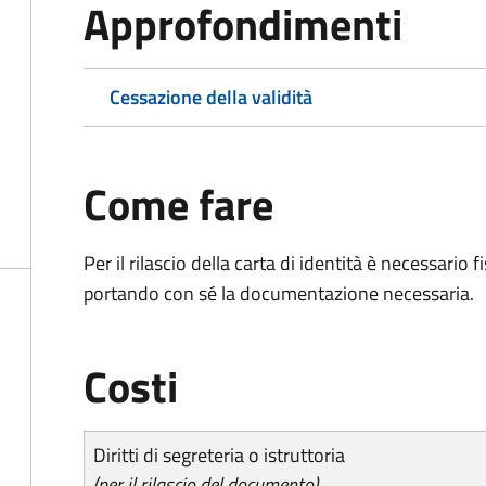
Approfondimenti
Cessazione della validità
Come fare
Per il rilascio della carta di identità è necessar
portando con sé la documentazione necessaria.
Costi
Diritti di segreteria o istruttoria
(per il rilascio del documento)