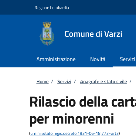
Salta al contenuto principale
Skip to footer content
Regione Lombardia
Comune di Varzi
Amministrazione
Novità
Servizi
Briciole di pane
Home
/
Servizi
/
Anagrafe e stato civile
/
Rilascio della car
per minorenni
(
urn:nir:stato:regio.decreto:1931-06-18;773~art3
)