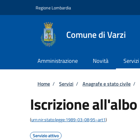
Salta al contenuto principale
Skip to footer content
Regione Lombardia
Comune di Varzi
Amministrazione
Novità
Servizi
Briciole di pane
Home
/
Servizi
/
Anagrafe e stato civile
/
Iscrizione all'albo
(
urn:nir:stato:legge:1989-03-08;95~art1
)
Servizio attivo