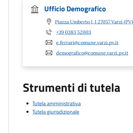
Ufficio Demografico
Piazza Umberto I, 1 27057 Varzi (PV)
+39 0383 52003
e.ferrari@comune.varzi.pv.it
demografico@comune.varzi.pv.it
Strumenti di tutela
Tutela amministrativa
Tutela giurisdizionale