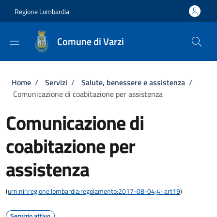
Salta al contenuto principale
Skip to footer content
Regione Lombardia
Comune di Varzi
Briciole di pane
Home
/
Servizi
/
Salute, benessere e assistenza
/
Comunicazione di coabitazione per assistenza
Comunicazione di
coabitazione per
assistenza
(
urn:nir:regione.lombardia:regolamento:2017-08-04;4~art19
)
Servizio attivo