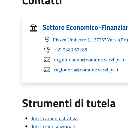
Contatti
Settore Economico-Finanziar
Piazza Umberto I, 1 27057 Varzi (PV)
+39 0383 53288
m.guidobono@comune.varzi.pv.it
ragioneria@comune.varzi.pv.it
Strumenti di tutela
Tutela amministrativa
Tutela giurisdizionale