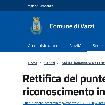
Salta al contenuto principale
Skip to footer content
Regione Lombardia
Comune di Varzi
Amministrazione
Novità
Servizi
Briciole di pane
Home
/
Servizi
/
Salute, benessere e assis
Rettifica del punt
riconoscimento in
(
urn:nir:regione.lombardia:regolamento:2017-08-04;4~art