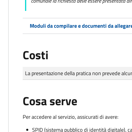
comunale la richiesta deve essere presentata dir
Moduli da compilare e documenti da allegar
Costi
Tipo di pagamento
Importo
La presentazione della pratica non prevede al
Cosa serve
Per accedere al servizio, assicurati di avere:
SPID (sistema pubblico di identità digitale), ca