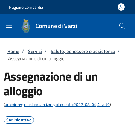
Salta al contenuto principale
Skip to footer content
Regione Lombardia
Comune di Varzi
Briciole di pane
Home
/
Servizi
/
Salute, benessere e assistenza
/
Assegnazione di un alloggio
Assegnazione di un
alloggio
(
urn:nir:regione.lombardia:regolamento:2017-08-04;4~art9
)
Servizio attivo