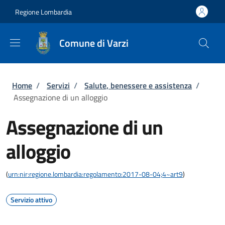
Salta al contenuto principale
Skip to footer content
Regione Lombardia
Comune di Varzi
Briciole di pane
Home
/
Servizi
/
Salute, benessere e assistenza
/
Assegnazione di un alloggio
Assegnazione di un
alloggio
(
urn:nir:regione.lombardia:regolamento:2017-08-04;4~art9
)
Servizio attivo