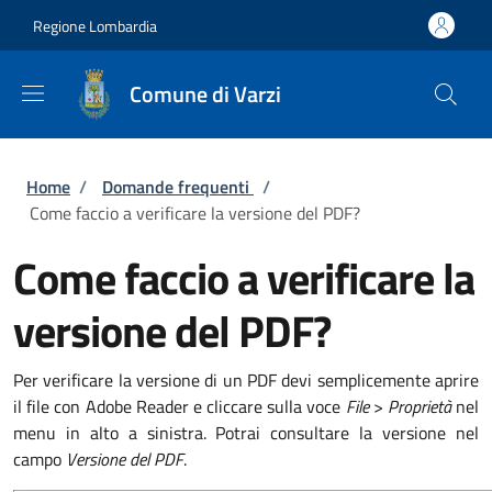
Salta al contenuto principale
Skip to footer content
Regione Lombardia
Comune di Varzi
Briciole di pane
Home
/
Domande frequenti
/
Come faccio a verificare la versione del PDF?
Come faccio a verificare la
versione del PDF?
Per verificare la versione di un PDF devi semplicemente aprire
il file con Adobe Reader e cliccare sulla voce
File
>
Proprietà
nel
menu in alto a sinistra. Potrai consultare la versione nel
campo
Versione del PDF
.