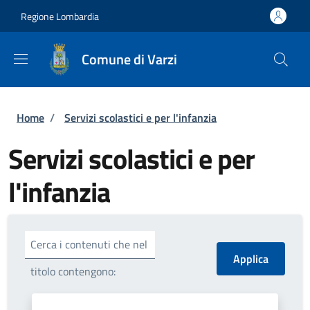
Salta al contenuto principale
Skip to footer content
Regione Lombardia
Comune di Varzi
Briciole di pane
Home
/
Servizi scolastici e per l'infanzia
Servizi scolastici e per
l'infanzia
Cerca i contenuti che nel
titolo contengono: