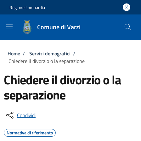
Salta al contenuto principale
Skip to footer content
Regione Lombardia
Comune di Varzi
Briciole di pane
Home
/
Servizi demografici
/
Chiedere il divorzio o la separazione
Chiedere il divorzio o la
separazione
Condividi
Normativa di riferimento